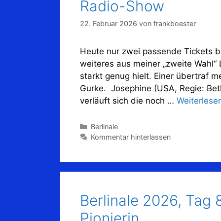
Radio-Show
22. Februar 2026
von
frankboester
Heute nur zwei passende Tickets b
weiteres aus meiner „zweite Wahl“ L
starkt genug hielt. Einer übertraf 
Gurke. Josephine (USA, Regie: Beth
verläuft sich die noch …
Weiterlese
Kategorien
Berlinale
Kommentar hinterlassen
Berlinale 2026, Tag 
Pionierin