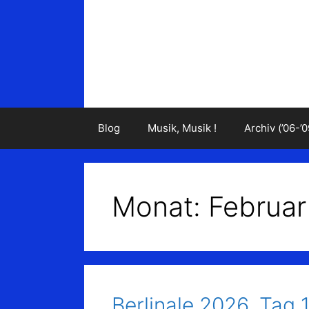
Zum
Inhalt
springen
Blog
Musik, Musik !
Archiv (’06-’0
Monat:
Februar
Berlinale 2026, Tag 