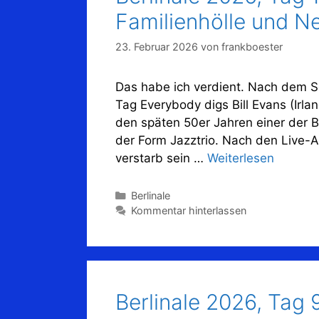
Familienhölle und N
23. Februar 2026
von
frankboester
Das habe ich verdient. Nach dem S
Tag Everybody digs Bill Evans (Irla
den späten 50er Jahren einer der 
der Form Jazztrio. Nach den Liv
verstarb sein …
Weiterlesen
Kategorien
Berlinale
Kommentar hinterlassen
Berlinale 2026, Tag 