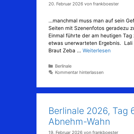
20. Februar 2026
von
frankboester
…manchmal muss man auf sein Gefüh
Seiten mit Szenenfotos geradezu zu 
Einmal führte der am heutigen Tag 
etwas unerwarteten Ergebnis. Lali 
Braut Zeba …
Weiterlesen
Kategorien
Berlinale
Kommentar hinterlassen
Berlinale 2026, Tag 
Abnehm-Wahn
19. Februar 2026
von
frankboester