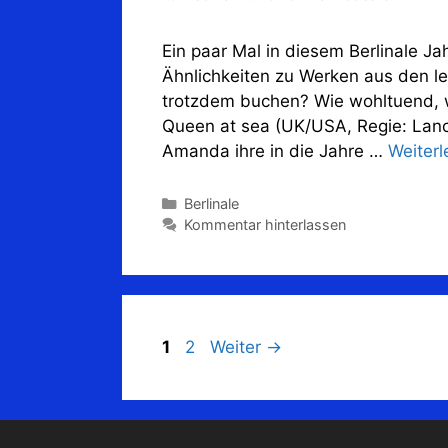
Ein paar Mal in diesem Berlinale Ja
Ähnlichkeiten zu Werken aus den le
trotzdem buchen? Wie wohltuend, w
Queen at sea (UK/USA, Regie: Lan
Amanda ihre in die Jahre …
Weiterl
Kategorien
Berlinale
Kommentar hinterlassen
Seite
Seite
1
2
Weiter
→