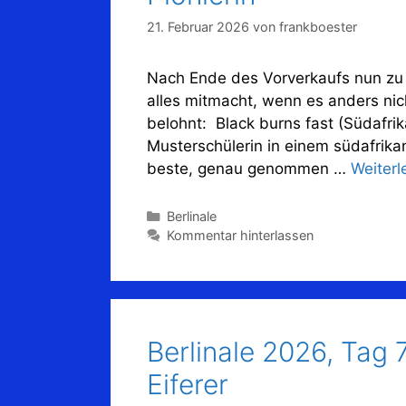
21. Februar 2026
von
frankboester
Nach Ende des Vorverkaufs nun zu 
alles mitmacht, wenn es anders ni
belohnt: Black burns fast (Südafri
Musterschülerin in einem südafrikan
beste, genau genommen …
Weiterl
Kategorien
Berlinale
Kommentar hinterlassen
Berlinale 2026, Tag
Eiferer