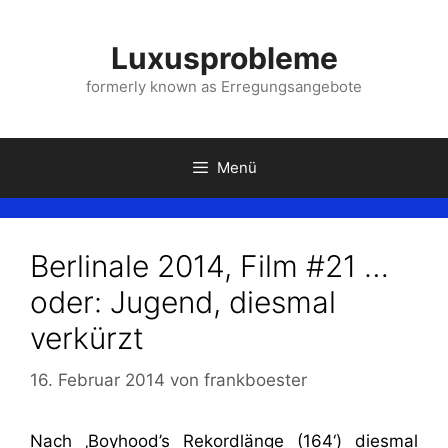
Zum
Inhalt
Luxusprobleme
springen
formerly known as Erregungsangebote
Menü
Berlinale 2014, Film #21 …
oder: Jugend, diesmal
verkürzt
16. Februar 2014
von
frankboester
Nach ‚Boyhood’s Rekordlänge (164‘) diesmal