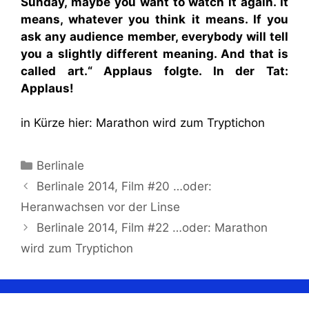
Sunday, maybe you want to watch it again. It
means, whatever you think it means. If you
ask any audience member, everybody will tell
you a slightly different meaning. And that is
called art.“ Applaus folgte. In der Tat:
Applaus!
in Kürze hier: Marathon wird zum Tryptichon
Kategorien
Berlinale
Berlinale 2014, Film #20 …oder:
Heranwachsen vor der Linse
Berlinale 2014, Film #22 …oder: Marathon
wird zum Tryptichon