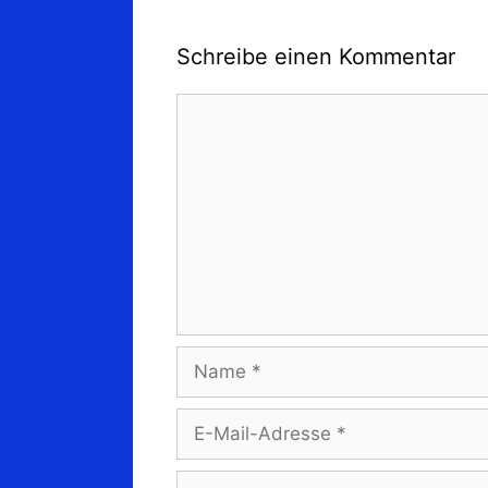
Schreibe einen Kommentar
Kommentar
Name
E-
Mail-
Adresse
Website