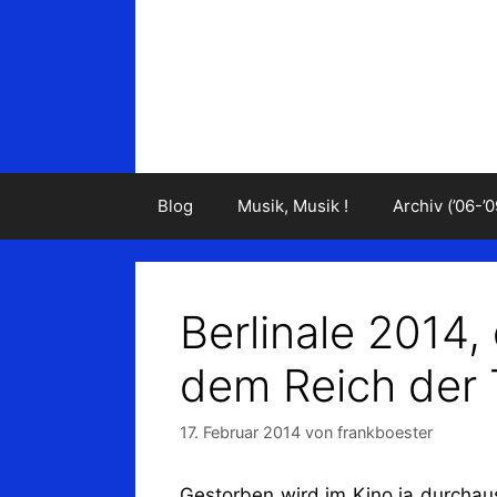
Zum
Inhalt
springen
Blog
Musik, Musik !
Archiv (’06-’0
Berlinale 2014,
dem Reich der 
17. Februar 2014
von
frankboester
Gestorben wird im Kino ja durchau