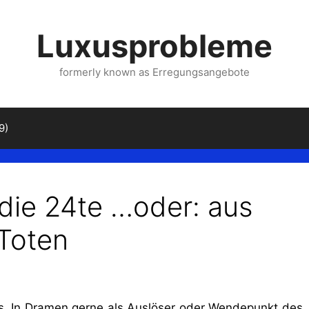
Luxusprobleme
formerly known as Erregungsangebote
9)
 die 24te …oder: aus
Toten
s. In Dramen gerne als Auslöser oder Wendepunkt des