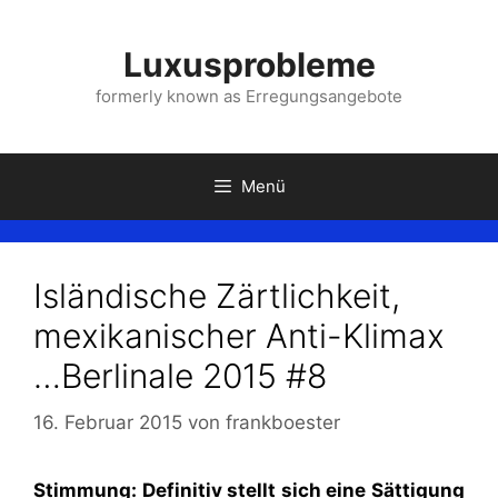
Zum
Inhalt
Luxusprobleme
springen
formerly known as Erregungsangebote
Menü
Isländische Zärtlichkeit,
mexikanischer Anti-Klimax
…Berlinale 2015 #8
16. Februar 2015
von
frankboester
Stimmung: Definitiv stellt sich eine Sättigung