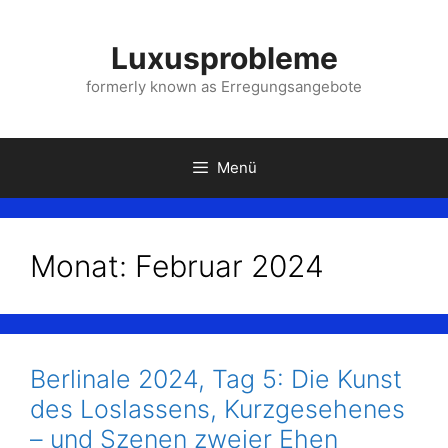
Zum
Inhalt
Luxusprobleme
springen
formerly known as Erregungsangebote
Menü
Monat:
Februar 2024
Berlinale 2024, Tag 5: Die Kunst
des Loslassens, Kurzgesehenes
– und Szenen zweier Ehen