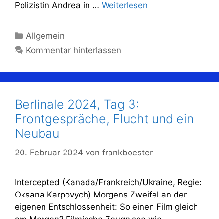
Polizistin Andrea in …
Weiterlesen
Kategorien
Allgemein
Kommentar hinterlassen
Berlinale 2024, Tag 3:
Frontgespräche, Flucht und ein
Neubau
20. Februar 2024
von
frankboester
Intercepted (Kanada/Frankreich/Ukraine, Regie:
Oksana Karpovych) Morgens Zweifel an der
eigenen Entschlossenheit: So einen Film gleich
am Morgen? Filmische Zeugnisse wie