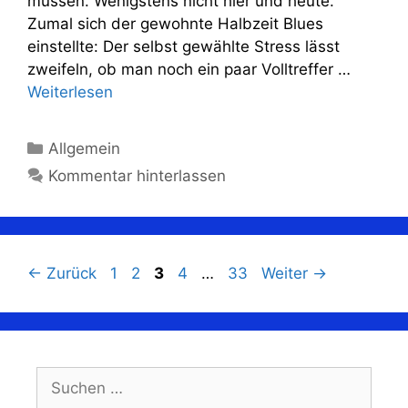
müssen. Wenigstens nicht hier und heute.
Zumal sich der gewohnte Halbzeit Blues
einstellte: Der selbst gewählte Stress lässt
zweifeln, ob man noch ein paar Volltreffer …
Weiterlesen
Kategorien
Allgemein
Kommentar hinterlassen
Seite
Seite
Seite
Seite
Seite
←
Zurück
1
2
3
4
…
33
Weiter
→
Suchen
nach: